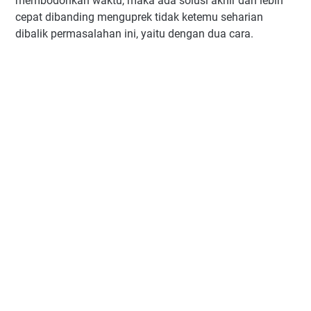
membodohkan waktu, maka ada solusi akhir dan lebih
cepat dibanding menguprek tidak ketemu seharian
dibalik permasalahan ini, yaitu dengan dua cara.