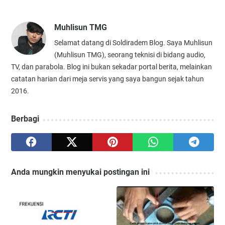
Muhlisun TMG
Selamat datang di Soldiradem Blog. Saya Muhlisun
(Muhlisun TMG), seorang teknisi di bidang audio,
TV, dan parabola. Blog ini bukan sekadar portal berita, melainkan
catatan harian dari meja servis yang saya bangun sejak tahun
2016.
Berbagi
Anda mungkin menyukai postingan ini