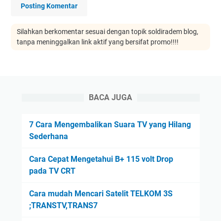
Posting Komentar
Silahkan berkomentar sesuai dengan topik soldiradem blog,
tanpa meninggalkan link aktif yang bersifat promo!!!!
BACA JUGA
7 Cara Mengembalikan Suara TV yang Hilang
Sederhana
Cara Cepat Mengetahui B+ 115 volt Drop
pada TV CRT
Cara mudah Mencari Satelit TELKOM 3S
;TRANSTV,TRANS7