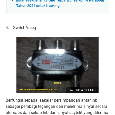
Inilah Frekuensi TV One Terbaru di Telkom 4 Parabola
Tahun 2024 untuk tracking!
4. Switch/dseq
SWITCH 4 IN 1 OUT
Berfungsi sebagai sakalar persimpangan antar lnb
sebagai pembagi tegangan dan menerima sinyal secara
otomatis dari setiap lnb dan sinyal saytelit yang diterima