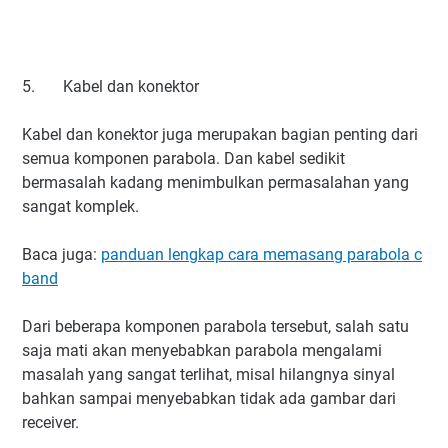
5. Kabel dan konektor
Kabel dan konektor juga merupakan bagian penting dari
semua komponen parabola. Dan kabel sedikit
bermasalah kadang menimbulkan permasalahan yang
sangat komplek.
Baca juga:
panduan lengkap cara memasang parabola c
band
Dari beberapa komponen parabola tersebut, salah satu
saja mati akan menyebabkan parabola mengalami
masalah yang sangat terlihat, misal hilangnya sinyal
bahkan sampai menyebabkan tidak ada gambar dari
receiver.