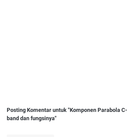
Posting Komentar untuk "Komponen Parabola C-
band dan fungsinya"