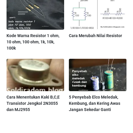
Kode Warna Resistor 1 ohm,
Cara Merubah Nilai Resistor
10 ohm, 100 ohm, 1k, 10k,
100k
Cara Menentukan Kaki B,C,E
5 Penyebab Elco Meledak,
Transistor Jengkol 2N3055
Kembung, dan Kering Awas
dan MJ2955
Jangan Sekedar Ganti