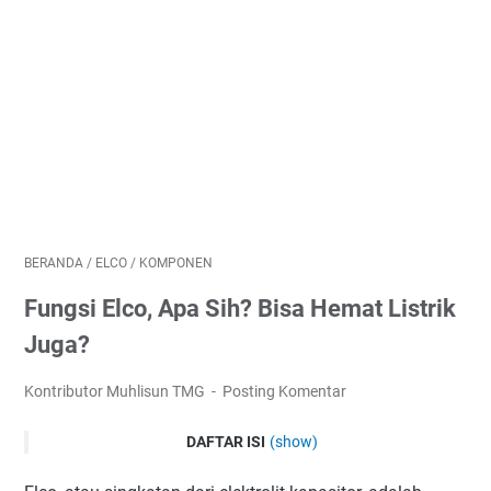
BERANDA
/
ELCO
/
KOMPONEN
Fungsi Elco, Apa Sih? Bisa Hemat Listrik
Juga?
Kontributor Muhlisun TMG
Posting Komentar
DAFTAR ISI
(show)
Perbedaan Elco dan Kapasitor