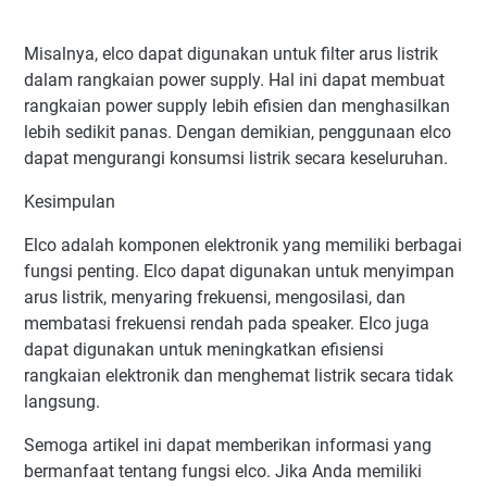
Misalnya, elco dapat digunakan untuk filter arus listrik
dalam rangkaian power supply. Hal ini dapat membuat
rangkaian power supply lebih efisien dan menghasilkan
lebih sedikit panas. Dengan demikian, penggunaan elco
dapat mengurangi konsumsi listrik secara keseluruhan.
Kesimpulan
Elco adalah komponen elektronik yang memiliki berbagai
fungsi penting. Elco dapat digunakan untuk menyimpan
arus listrik, menyaring frekuensi, mengosilasi, dan
membatasi frekuensi rendah pada speaker. Elco juga
dapat digunakan untuk meningkatkan efisiensi
rangkaian elektronik dan menghemat listrik secara tidak
langsung.
Semoga artikel ini dapat memberikan informasi yang
bermanfaat tentang fungsi elco. Jika Anda memiliki