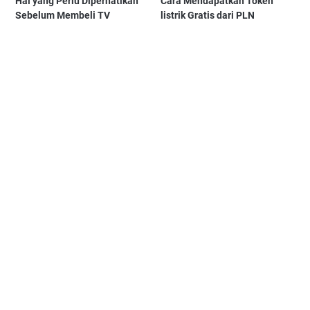
Hal yang Perlu Diperhatikan
Cara Mendapatkan Token
Sebelum Membeli TV
listrik Gratis dari PLN