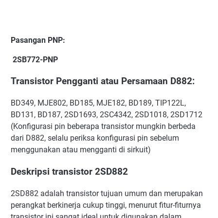
Pasangan PNP:
2SB772-PNP
Transistor Pengganti atau Persamaan D882:
BD349, MJE802, BD185, MJE182, BD189, TIP122L,
BD131, BD187, 2SD1693, 2SC4342, 2SD1018, 2SD1712
(Konfigurasi pin beberapa transistor mungkin berbeda
dari D882, selalu periksa konfigurasi pin sebelum
menggunakan atau mengganti di sirkuit)
Deskripsi transistor 2SD882
2SD882 adalah transistor tujuan umum dan merupakan
perangkat berkinerja cukup tinggi, menurut fitur-fiturnya
transistor ini sangat ideal untuk digunakan dalam