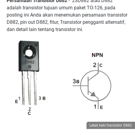
Persamaan Transistor D882
- 2SD882 atau D882
Transistor Pengganti atau Persamaan D882:
adalah transistor tujuan umum paket TO-126, pada
Deskripsi transistor 2SD882
posting ini Anda akan menemukan persamaan transistor
Penggunaan transistor D882
D882, pin out D882, fitur, Transistor pengganti alternatif,
dan detail lain tentang transistor ini.
Letak kaki transistor D882