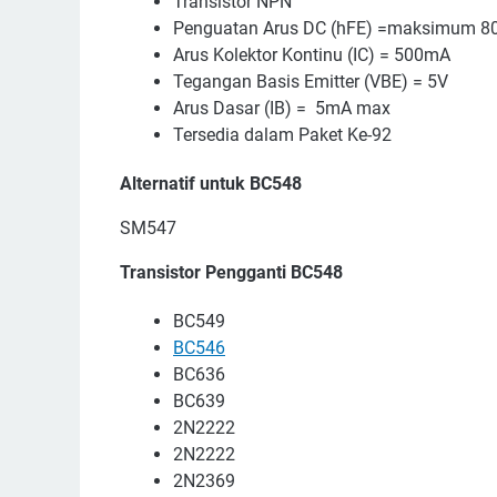
Transistor NPN
Penguatan Arus DC (hFE) =maksimum 8
Arus Kolektor Kontinu (IC) = 500mA
Tegangan Basis Emitter (VBE) = 5V
Arus Dasar (IB) = 5mA max
Tersedia dalam Paket Ke-92
Alternatif untuk BC548
SM547
Transistor Pengganti BC548
BC549
BC546
BC636
BC639
2N2222
2N2222
2N2369