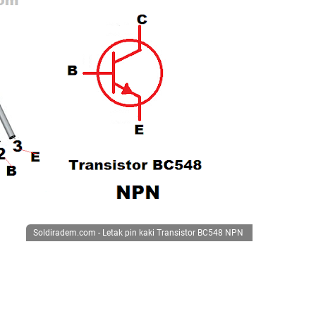
Soldiradem.com - Letak pin kaki Transistor BC548 NPN