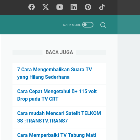
BACA JUGA
7 Cara Mengembalikan Suara TV
yang Hilang Sederhana
Cara Cepat Mengetahui B+ 115 volt
Drop pada TV CRT
Cara mudah Mencari Satelit TELKOM
3S ;TRANSTV,TRANS7
Cara Memperbaiki TV Tabung Mati