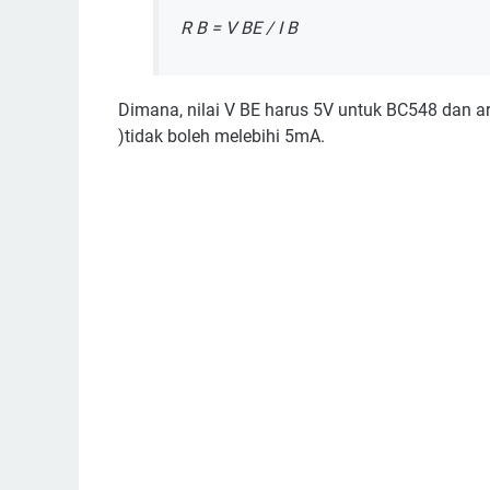
R B = V BE / I B
Dimana, nilai V BE harus 5V untuk BC548 dan arus
)tidak boleh melebihi 5mA.