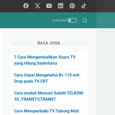
BACA JUGA
7 Cara Mengembalikan Suara TV
yang Hilang Sederhana
Cara Cepat Mengetahui B+ 115 volt
Drop pada TV CRT
Cara mudah Mencari Satelit TELKOM
3S ;TRANSTV,TRANS7
Cara Memperbaiki TV Tabung Mati