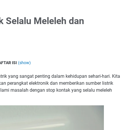
 Selalu Meleleh dan
AFTAR ISI
(show)
ontak Selalu Meleleh dan Terbakar
trik yang sangat penting dalam kehidupan sehari-hari. Kita
 Kelebihan Beban Listrik
 perangkat elektronik dan memberikan sumber listrik
itas Stop Kontak yang Buruk
alami masalah dengan stop kontak yang selalu meleleh
 Kabel yang Tidak Sesuai
disi Stop Kontak yang Buruk
s Arus Listrik yang Tidak Stabil
p Kontak Selalu Meleleh dan Terbakar