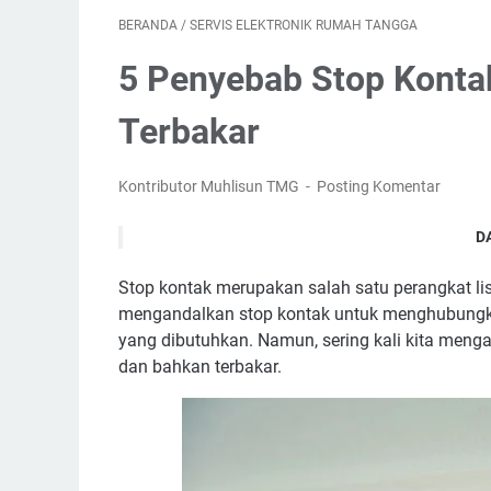
BERANDA
/
SERVIS ELEKTRONIK RUMAH TANGGA
5 Penyebab Stop Kontak
Terbakar
Kontributor Muhlisun TMG
Posting Komentar
D
Penyebab Stop K
Stop kontak merupakan salah satu perangkat lis
1.
mengandalkan stop kontak untuk menghubungkan
2. Kual
yang dibutuhkan. Namun, sering kali kita meng
3.
dan bahkan terbakar.
4. Kon
5. Kualita
Cara mengatasi Sto