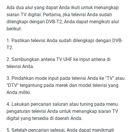
Ada dua alur yang dapat Anda ikuti untuk menangkap
siaran TV digital. Pertama, jika televisi Anda sudah
dilengkapi dengan DVB-T2, Anda dapat mengikuti alur
berikut:
1. Pastikan televisi Anda sudah dilengkapi dengan DVB-
T2.
2. Sambungkan antena TV UHF ke input antena di
televisi Anda.
3. Pindahkan mode input pada televisi Anda ke "TV" atau
"DTV" tergantung pada merek dan model televisi yang
Anda miliki.
4. Lakukan pencarian saluran atau tuning pada menu
pengaturan televisi Anda untuk menangkap siaran TV
digital yang tersedia di daerah Anda.
5. Setelah pencarian selesai, Anda dapat menikmati