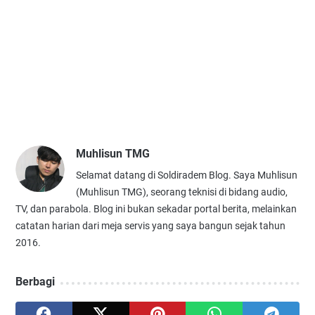
Muhlisun TMG
Selamat datang di Soldiradem Blog. Saya Muhlisun
(Muhlisun TMG), seorang teknisi di bidang audio,
TV, dan parabola. Blog ini bukan sekadar portal berita, melainkan
catatan harian dari meja servis yang saya bangun sejak tahun
2016.
Berbagi