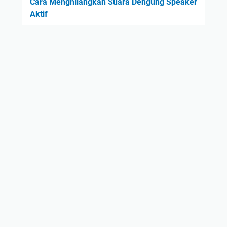
Cara Menghilangkan Suara Dengung Speaker
Aktif