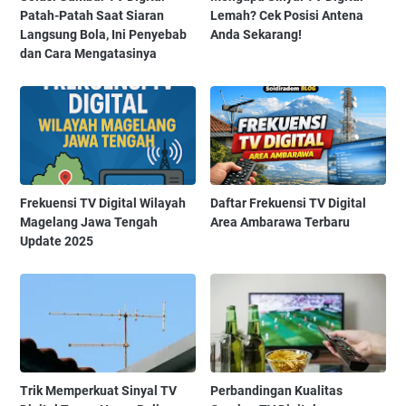
Patah-Patah Saat Siaran
Lemah? Cek Posisi Antena
Langsung Bola, Ini Penyebab
Anda Sekarang!
dan Cara Mengatasinya
Frekuensi TV Digital Wilayah
Daftar Frekuensi TV Digital
Magelang Jawa Tengah
Area Ambarawa Terbaru
Update 2025
Trik Memperkuat Sinyal TV
Perbandingan Kualitas