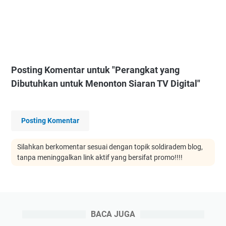
Posting Komentar untuk "Perangkat yang
Dibutuhkan untuk Menonton Siaran TV Digital"
Posting Komentar
Silahkan berkomentar sesuai dengan topik soldiradem blog,
tanpa meninggalkan link aktif yang bersifat promo!!!!
BACA JUGA