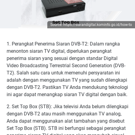
Source: https://siarandigital.kominfo.go.id/how-to
1. Perangkat Penerima Siaran DVB-T2: Dalam rangka
menonton siaran TV digital, diperlukan perangkat
penerima siaran yang sesuai dengan standar Digital
Video Broadcasting Terrestrial Second Generation (DVB-
T2). Salah satu cara untuk memenuhi persyaratan ini
adalah dengan menggunakan TV yang sudah dilengkapi
dengan DVB-T2. Pastikan TV Anda mendukung teknologi
ini agar dapat menangkap siaran TV digital dengan baik.
2. Set Top Box (STB): Jika televisi Anda belum dilengkapi
dengan DVB-T2 atau masih menggunakan TV analog,
Anda dapat menggunakan alat tambahan yang disebut
Set Top Box (STB). STB ini berfungsi sebagai perangkat