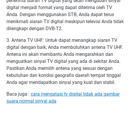
penerima siaran TV digital yang akan mengubah sinyal
digital menjadi format yang dapat diterima oleh TV
Anda. Dengan menggunakan STB, Anda dapat terus
menikmati siaran TV digital meskipun televisi Anda tidak
dilengkapi dengan DVB-T2.
3. Antena TV UHF: Untuk dapat menangkap siaran TV
digital dengan baik, Anda membutuhkan antena TV UHF.
Antena ini akan membantu Anda mengarahkan dan
menguatkan sinyal TV digital yang ada di sekitar Anda.
Pastikan Anda memilih antena yang sesuai dengan
kebutuhan dan kondisi geografis daerah tempat tinggal
Anda agar mendapatkan sinyal yang kuat dan stabil.
Baca juga :
cara mengatasi tv digital tidak ada gambar
suara normal sinyal ada