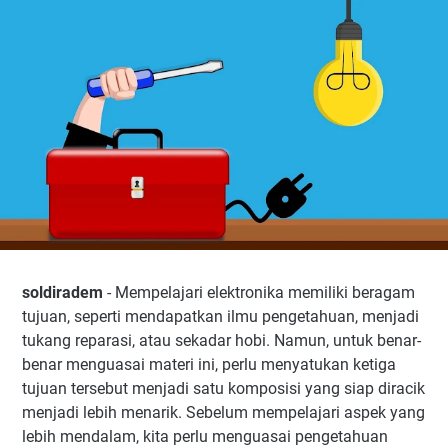
2. Memahami Komponen Dasar
3. Memahami Simbol-simbol Komponen
4. Memahami Gambar Skema Rangkaian
5. Penggunaan AVO Meter
6. Pengukuran Komponen
7. Mengenal Blok dalam Rangkaian
Kesimpulan
soldiradem
- Mempelajari elektronika memiliki beragam
tujuan, seperti mendapatkan ilmu pengetahuan, menjadi
tukang reparasi, atau sekadar hobi. Namun, untuk benar-
benar menguasai materi ini, perlu menyatukan ketiga
tujuan tersebut menjadi satu komposisi yang siap diracik
menjadi lebih menarik. Sebelum mempelajari aspek yang
lebih mendalam, kita perlu menguasai pengetahuan