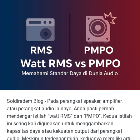
Apa Itu PMPO?
Perbedaan Utama: Daya Kontinu vs Daya Puncak
Mengapa Watt RMS Lebih Penting dari PMPO?
Bagaimana Memilih Perangkat Audio Berdasarkan Watt
RMS dan PMPO?
Kesimpulan
Soldiradem Blog - Pada perangkat speaker, amplifier,
atau perangkat audio lainnya, Anda pasti pernah
mendengar istilah "watt RMS" dan "PMPO". Kedua istilah
ini sering kali digunakan untuk menggambarkan
kapasitas daya atau kekuatan output dari perangkat
audio. Meskipun terdengar mirip, keduanya memiliki arti