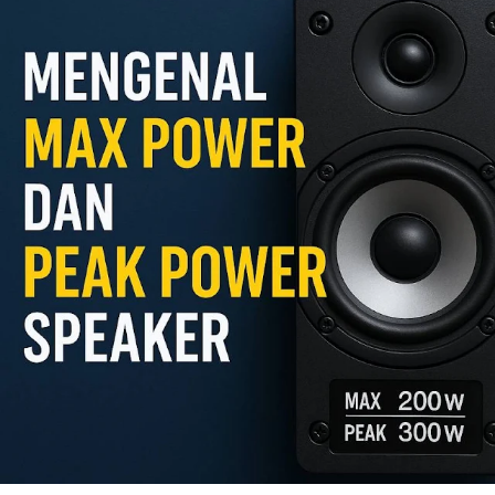
Definisi Sederhana
Kenapa Ada Max Power?
Apa Itu Peak Power Speaker?
Definisi Teknikal
Contoh Kasus
Max Power vs Peak Power: Sama atau Beda?
Kenapa Banyak Orang Tertipu?
1. Angka Besar = Kesan Hebat
2. Ketidaktahuan Konsumen
3. Iklan yang Menyesatkan
Tips Memilih Speaker Berdasarkan Daya
1. Fokus pada RMS
2. Sesuaikan dengan Amplifier
3. Lihat Impedansi
4. Baca Ulasan Pengguna