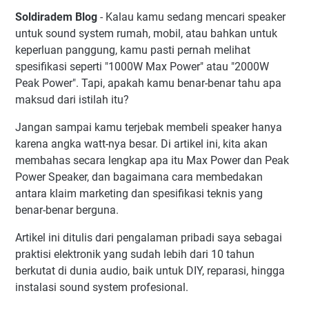
Pengalaman Pribadi: Speaker Rakitan vs Branded
Soldiradem Blog
- Kalau kamu sedang mencari speaker
Kesimpulan: Jangan Termakan Max Power dan Peak Power
untuk sound system rumah, mobil, atau bahkan untuk
Tanpa Konteks
keperluan panggung, kamu pasti pernah melihat
spesifikasi seperti "1000W Max Power" atau "2000W
Peak Power". Tapi, apakah kamu benar-benar tahu apa
maksud dari istilah itu?
Jangan sampai kamu terjebak membeli speaker hanya
karena angka watt-nya besar. Di artikel ini, kita akan
membahas secara lengkap apa itu Max Power dan Peak
Power Speaker, dan bagaimana cara membedakan
antara klaim marketing dan spesifikasi teknis yang
benar-benar berguna.
Artikel ini ditulis dari pengalaman pribadi saya sebagai
praktisi elektronik yang sudah lebih dari 10 tahun
berkutat di dunia audio, baik untuk DIY, reparasi, hingga
instalasi sound system profesional.