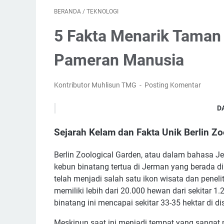
BERANDA
/
TEKNOLOGI
5 Fakta Menarik Taman 
Pameran Manusia
Kontributor Muhlisun TMG
Posting Komentar
D
Sejarah Kelam dan
Sejarah Kelam dan Fakta Unik Berlin Zo
1. Dirancang oleh
2. Pernah
Berlin Zoological Garden, atau dalam bahasa Je
kebun binatang tertua di Jerman yang berada di 
3. Pernah
telah menjadi salah satu ikon wisata dan peneliti
4. Bente
memiliki lebih dari 20.000 hewan dari sekitar 
5. Memilik
binatang ini mencapai sekitar 33-35 hektar di dist
Meskipun saat ini menjadi tempat yang sangat 