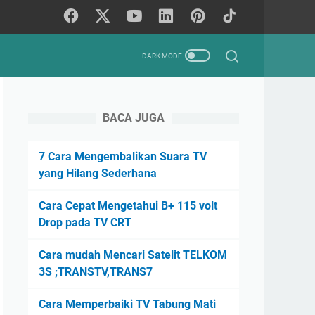
BACA JUGA
7 Cara Mengembalikan Suara TV
yang Hilang Sederhana
Cara Cepat Mengetahui B+ 115 volt
Drop pada TV CRT
Cara mudah Mencari Satelit TELKOM
3S ;TRANSTV,TRANS7
Cara Memperbaiki TV Tabung Mati