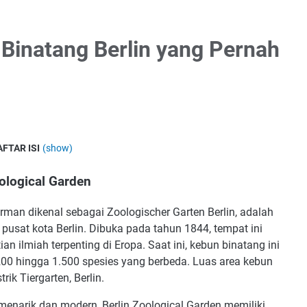
Binatang Berlin yang Pernah
AFTAR ISI
(show)
 Fakta Unik Berlin Zoological Garden
ological Garden
 Ilmuwan yang Berpengaruh di Dunia
 Melakukan Pameran Manusia
rman dikenal sebagai Zoologischer Garten Berlin, adalah
pusat kota Berlin. Dibuka pada tahun 1844, tempat ini
 Mengalami Kehancuran Total
an ilmiah terpenting di Eropa. Saat ini, kebun binatang ini
ng Pertahanan Terakhir Nazi
1.200 hingga 1.500 spesies yang berbeda. Luas area kebun
i Kuda Nil yang Sangat Ikonik
rik Tiergarten, Berlin.
menarik dan modern, Berlin Zoological Garden memiliki