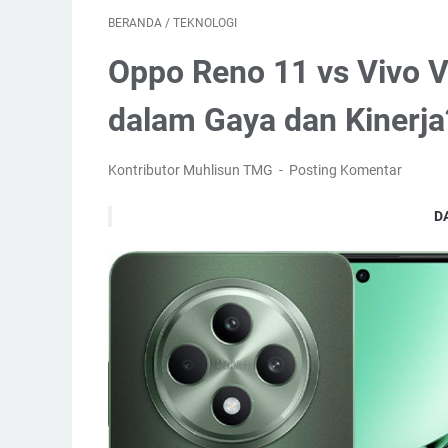
BERANDA
/
TEKNOLOGI
Oppo Reno 11 vs Vivo 
dalam Gaya dan Kinerja
Kontributor Muhlisun TMG
Posting Komentar
D
Perbandingan Oppo Reno 11 dan 
Desain: Oppo L
Layar: Sama-s
Performa: Opp
Kamera: Oppo 