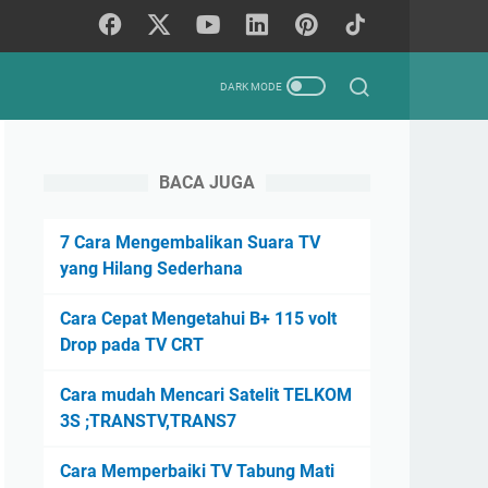
BACA JUGA
7 Cara Mengembalikan Suara TV
yang Hilang Sederhana
Cara Cepat Mengetahui B+ 115 volt
Drop pada TV CRT
Cara mudah Mencari Satelit TELKOM
3S ;TRANSTV,TRANS7
Cara Memperbaiki TV Tabung Mati