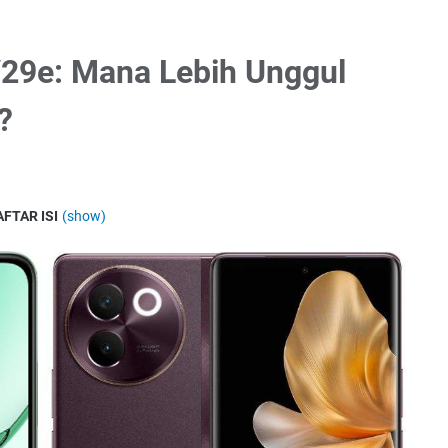
V29e: Mana Lebih Unggul
?
AFTAR ISI
(show)
Vivo V29e: Mana yang Lebih Stylish dan Powerful?
ebih Berani, Vivo Lebih Sederhana
ama Mulus, Tapi Sensasi Berbeda
o Lebih Siap untuk Beban Berat
Lebih Fleksibel untuk Fotografi