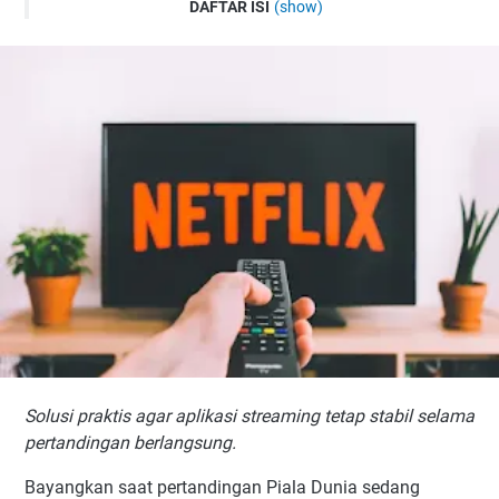
DAFTAR ISI
(show)
Penyebab Aplikasi Streaming Sering Force Close
1. Tutup Aplikasi yang Berjalan di Latar Belakang
2. Bersihkan Cache Aplikasi Streaming
Cara Membersihkan Cache di Android
3. Perbarui Aplikasi ke Versi Terbaru
4. Pastikan Ruang Penyimpanan Masih Cukup
5. Restart Perangkat Sebelum Menonton
6. Periksa Kualitas Koneksi Internet
Tips Tambahan
7. Hindari Perangkat Terlalu Panas
8. Instal Ulang Aplikasi Streaming
9. Perbarui Sistem Operasi Perangkat
Solusi praktis agar aplikasi streaming tetap stabil selama
Kesimpulan
pertandingan berlangsung.
Bayangkan saat pertandingan Piala Dunia sedang