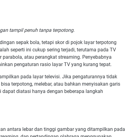
r Rasio Layar pada STB Digital
asio Layar pada Receiver Parabola
gan Masih Terpotong Setelah Diatur?
ngan tampil penuh tanpa terpotong.
k Saat Menonton Pertandingan
Kesimpulan
gan sepak bola, tetapi skor di pojok layar terpotong
lah seperti ini cukup sering terjadi, terutama pada TV
r parabola, atau perangkat streaming. Penyebabnya
inkan pengaturan rasio layar TV yang kurang tepat.
pilkan pada layar televisi. Jika pengaturannya tidak
bisa terpotong, melebar, atau bahkan menyisakan garis
ni dapat diatasi hanya dengan beberapa langkah
an antara lebar dan tinggi gambar yang ditampilkan pada
al, streaming, dan pertandingan olahraga menggunakan