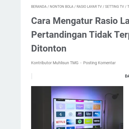
BERANDA
/
NONTON BOLA
/
RASIO LAYAR TV
/
SETTING TV
/
T
Cara Mengatur Rasio L
Pertandingan Tidak Te
Ditonton
Kontributor Muhlisun TMG
Posting Komentar
D
Ap
Tanda-Tan
Cara Men
1. Buk
2.
3. Pil