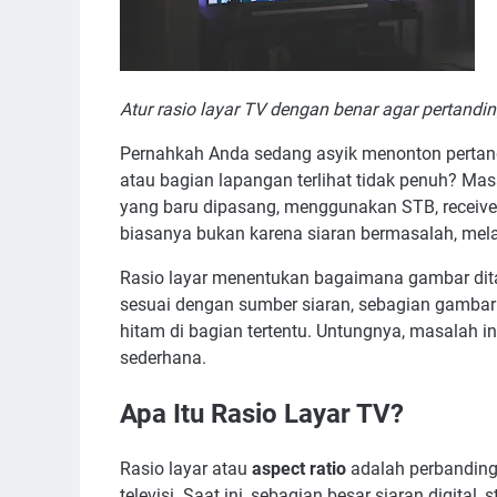
Cara Mengatu
Cara Mengatur R
Mengapa Pertandin
Atur rasio layar TV dengan benar agar pertandi
Tips Terbai
Pernahkah Anda sedang asyik menonton pertandin
atau bagian lapangan terlihat tidak penuh? Masa
yang baru dipasang, menggunakan STB, receive
biasanya bukan karena siaran bermasalah, mela
Rasio layar menentukan bagaimana gambar ditam
sesuai dengan sumber siaran, sebagian gambar 
hitam di bagian tertentu. Untungnya, masalah i
sederhana.
Apa Itu Rasio Layar TV?
Rasio layar atau
aspect ratio
adalah perbanding
televisi. Saat ini, sebagian besar siaran digit