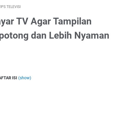
IPS TELEVISI
ayar TV Agar Tampilan
rpotong dan Lebih Nyaman
AFTAR ISI
(show)
a Itu Rasio Layar TV?
da Rasio Layar Tidak Sesuai
gatur Rasio Layar pada TV
a Menu Pengaturan Gambar
 Cari Menu Aspect Ratio
ih Mode 16:9 atau Screen Fit