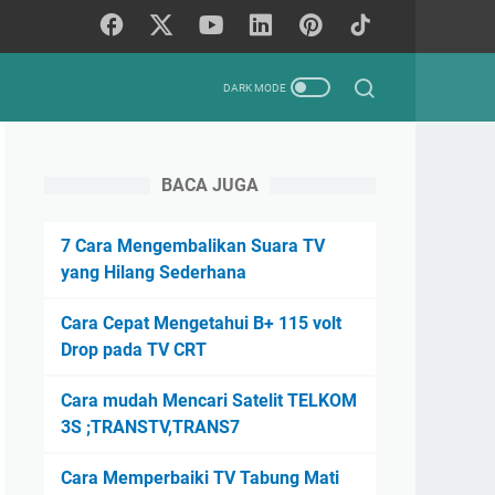
BACA JUGA
7 Cara Mengembalikan Suara TV
yang Hilang Sederhana
Cara Cepat Mengetahui B+ 115 volt
Drop pada TV CRT
Cara mudah Mencari Satelit TELKOM
3S ;TRANSTV,TRANS7
Cara Memperbaiki TV Tabung Mati