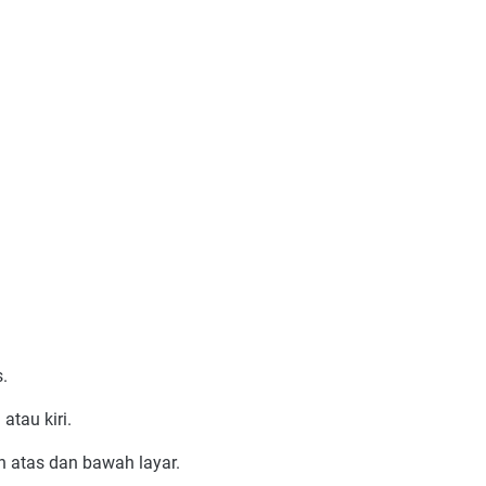
s.
atau kiri.
an atas dan bawah layar.