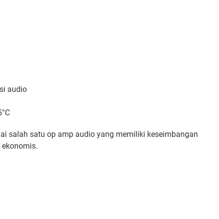
si audio
5°C
gai salah satu op amp audio yang memiliki keseimbangan
g ekonomis.