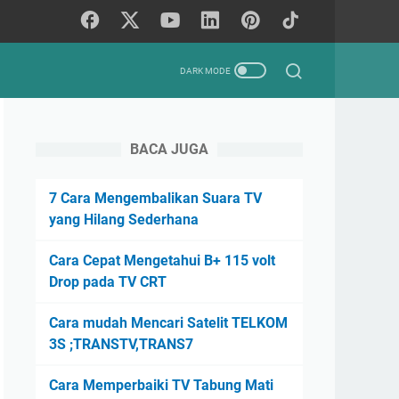
BACA JUGA
7 Cara Mengembalikan Suara TV
yang Hilang Sederhana
Cara Cepat Mengetahui B+ 115 volt
Drop pada TV CRT
Cara mudah Mencari Satelit TELKOM
3S ;TRANSTV,TRANS7
Cara Memperbaiki TV Tabung Mati