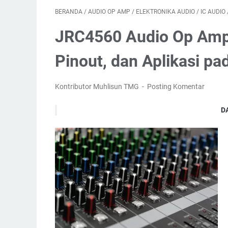
BERANDA
/
AUDIO OP AMP
/
ELEKTRONIKA AUDIO
/
IC AUDIO
JRC4560 Audio Op Amp: 
Pinout, dan Aplikasi p
Kontributor Muhlisun TMG
Posting Komentar
D
Apa It
S
Kon
Karak
Perbedaa