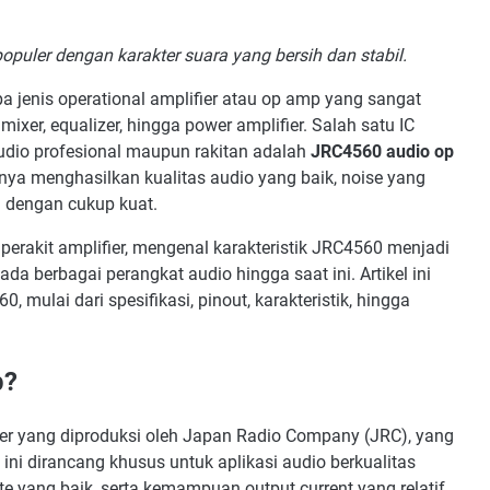
2. Noise
3. Slew Rate
uler dengan karakter suara yang bersih dan stabil.
4. Penggunaan
RC4560 pada Rangkaian Audio
pa jenis operational amplifier atau op amp yang sangat
ixer, equalizer, hingga power amplifier. Salah satu IC
Preamplifier Audio
udio profesional maupun rakitan adalah
JRC4560 audio op
Audio Mixer
ya menghasilkan kualitas audio yang baik, noise yang
Equalizer
 dengan cukup kuat.
Headphone Amplifier
 perakit amplifier, mengenal karakteristik JRC4560 menjadi
Power Amplifier
da berbagai perangkat audio hingga saat ini. Artikel ini
i JRC4560 yang Kompatibel
ulai dari spesifikasi, pinout, karakteristik, hingga
 Menggunakan JRC4560
ek JRC4560 Rusak atau Tidak
p?
Kesimpulan
er yang diproduksi oleh Japan Radio Company (JRC), yang
 ini dirancang khusus untuk aplikasi audio berkualitas
ate yang baik, serta kemampuan output current yang relatif