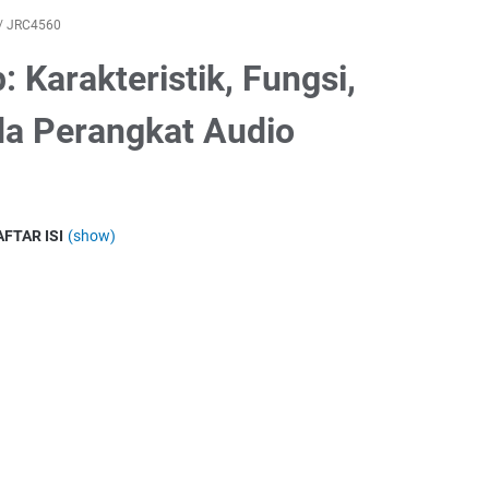
/
JRC4560
Karakteristik, Fungsi,
ada Perangkat Audio
AFTAR ISI
(show)
u JRC4560 Audio Op Amp?
pesifikasi JRC4560
figurasi Pin JRC4560
Susunan Pin JRC4560
teristik Audio JRC4560
n JRC4560 dengan JRC4558
1. Kemampuan Output