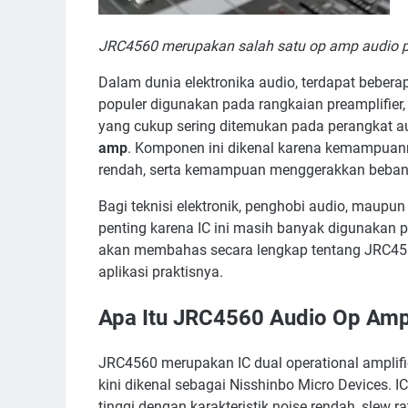
JRC4560 merupakan salah satu op amp audio pop
Aplikasi J
Dalam dunia elektronika audio, terdapat bebera
populer digunakan pada rangkaian preamplifier, m
yang cukup sering ditemukan pada perangkat a
amp
. Komponen ini dikenal karena kemampuann
rendah, serta kemampuan menggerakkan beban
Bagi teknisi elektronik, penghobi audio, maupun
penting karena IC ini masih banyak digunakan pa
Penggant
akan membahas secara lengkap tentang JRC4560, m
Tips
aplikasi praktisnya.
Cara Mengec
Apa Itu JRC4560 Audio Op Am
JRC4560 merupakan IC dual operational amplifi
kini dikenal sebagai Nisshinbo Micro Devices. IC
tinggi dengan karakteristik noise rendah, slew r