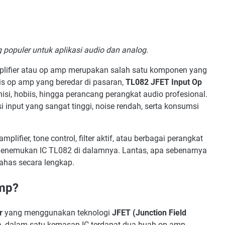
3. Noise Rendah
4. Respon Cepat
TL082 Dibanding Op Amp Lain
populer untuk aplikasi audio dan analog.
 Murah dan Mudah Didapat
rforma Audio yang Baik
mplifier atau op amp merupakan salah satu komponen yang
nis op amp yang beredar di pasaran,
TL082 JFET Input Op
onsumsi Daya Rendah
nisi, hobiis, hingga perancang perangkat audio profesional.
l pada Berbagai Konfigurasi
 input yang sangat tinggi, noise rendah, serta konsumsi
Kekurangan TL082
ndukung Single Supply Rendah
ifier, tone control, filter aktif, atau berbagai perangkat
Bukan Rail-to-Rail
menemukan IC TL082 di dalamnya. Lantas, apa sebenarnya
k untuk Tegangan Sangat Rendah
bahas secara lengkap.
L082 dalam Dunia Elektronika
Preamplifier Audio
Amp?
Tone Control
r
yang menggunakan teknologi
JFET (Junction Field
Mixer Audio
ya, dalam satu kemasan IC terdapat dua buah op amp