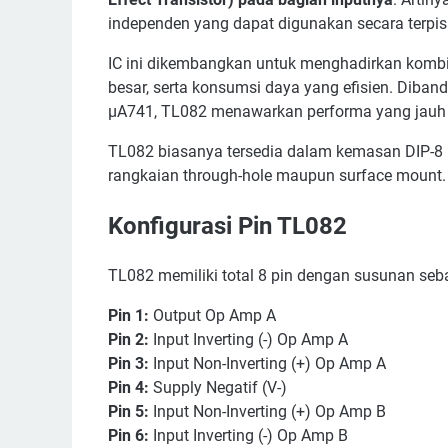
independen yang dapat digunakan secara terp
In
IC ini dikembangkan untuk menghadirkan kombin
Perbed
besar, serta konsumsi daya yang efisien. Diba
Tip
μA741, TL082 menawarkan performa yang jauh le
TL082 biasanya tersedia dalam kemasan DIP-8
rangkaian through-hole maupun surface mount.
Konfigurasi Pin TL082
TL082 memiliki total 8 pin dengan susunan seba
Pin 1:
Output Op Amp A
Pin 2:
Input Inverting (-) Op Amp A
Pin 3:
Input Non-Inverting (+) Op Amp A
Pin 4:
Supply Negatif (V-)
Pin 5:
Input Non-Inverting (+) Op Amp B
Pin 6:
Input Inverting (-) Op Amp B