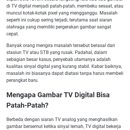
di TV digital menjadi patah-patah, membeku sesaat, atau
muncul kotak-kotak pixel yang mengganggu. Masalah
seperti ini cukup sering terjadi, terutama saat siaran
olahraga yang memiliki pergerakan gambar sangat
cepat.
Banyak orang mengira masalah tersebut berasal dari
stasiun TV atau STB yang rusak. Padahal, dalam
sebagian besar kasus, penyebab utamanya adalah
kualitas sinyal digital yang kurang stabil. Kabar baiknya,
masalah ini biasanya dapat diatasi tanpa harus membeli
perangkat baru.
Mengapa Gambar TV Digital Bisa
Patah-Patah?
Berbeda dengan siaran TV analog yang menghasilkan
gambar bersemut ketika sinyal lemah, TV digital bekerja