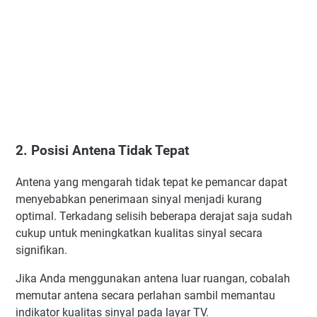
2. Posisi Antena Tidak Tepat
Antena yang mengarah tidak tepat ke pemancar dapat
menyebabkan penerimaan sinyal menjadi kurang
optimal. Terkadang selisih beberapa derajat saja sudah
cukup untuk meningkatkan kualitas sinyal secara
signifikan.
Jika Anda menggunakan antena luar ruangan, cobalah
memutar antena secara perlahan sambil memantau
indikator kualitas sinyal pada layar TV.