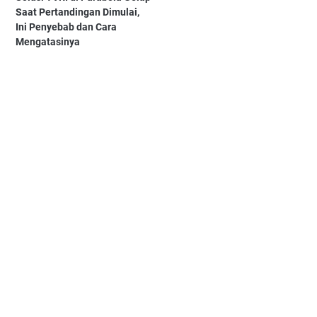
Saat Pertandingan Dimulai,
Ini Penyebab dan Cara
Mengatasinya