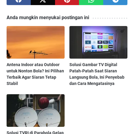
Anda mungkin menyukai postingan ini
Antena Indoor atau Outdoor
Solusi Gambar TV Digital
untuk Nonton Bola? Ini Pilihan
Patah-Patah Saat Siaran
Terbaik Agar Siaran Tetap
Langsung Bola, Ini Penyebab
Stabil
dan Cara Mengatasinya
Solusi TVRI di Parabola Gelap