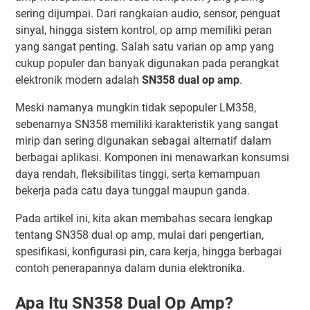
3. Harga Relatif Murah
sering dijumpai. Dari rangkaian audio, sensor, penguat
4. Mudah Digunakan
sinyal, hingga sistem kontrol, op amp memiliki peran
5. Fleksibel untuk Berbagai Aplikasi
yang sangat penting. Salah satu varian op amp yang
cukup populer dan banyak digunakan pada perangkat
Kekurangan SN358
elektronik modern adalah
SN358 dual op amp
.
Aplikasi SN358 dalam Elektronika
Penguat Sensor
Meski namanya mungkin tidak sepopuler LM358,
Komparator Tegangan
sebenarnya SN358 memiliki karakteristik yang sangat
mirip dan sering digunakan sebagai alternatif dalam
Pre-Amplifier Audio
berbagai aplikasi. Komponen ini menawarkan konsumsi
Filter Aktif
daya rendah, fleksibilitas tinggi, serta kemampuan
Penguat Instrumentasi
bekerja pada catu daya tunggal maupun ganda.
Sistem Kontrol Otomatis
Pada artikel ini, kita akan membahas secara lengkap
Perbedaan SN358 dan LM358
tentang SN358 dual op amp, mulai dari pengertian,
Tips Menggunakan SN358
spesifikasi, konfigurasi pin, cara kerja, hingga berbagai
Kesimpulan
contoh penerapannya dalam dunia elektronika.
Apa Itu SN358 Dual Op Amp?