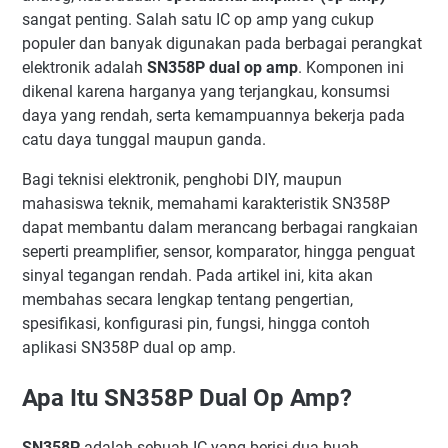
Filter Aktif
sangat penting. Salah satu IC op amp yang cukup
Penguat Non-Inverting
populer dan banyak digunakan pada berbagai perangkat
Buffer atau Voltage Follower
elektronik adalah
SN358P dual op amp
. Komponen ini
dikenal karena harganya yang terjangkau, konsumsi
Contoh Aplikasi SN358P
daya yang rendah, serta kemampuannya bekerja pada
Kelebihan SN358P Dibanding Op Amp Lain
catu daya tunggal maupun ganda.
Kekurangan SN358P
Perbedaan SN358P dan LM358
Bagi teknisi elektronik, penghobi DIY, maupun
mahasiswa teknik, memahami karakteristik SN358P
Kesimpulan
dapat membantu dalam merancang berbagai rangkaian
seperti preamplifier, sensor, komparator, hingga penguat
sinyal tegangan rendah. Pada artikel ini, kita akan
membahas secara lengkap tentang pengertian,
spesifikasi, konfigurasi pin, fungsi, hingga contoh
aplikasi SN358P dual op amp.
Apa Itu SN358P Dual Op Amp?
SN358P
adalah sebuah IC yang berisi dua buah