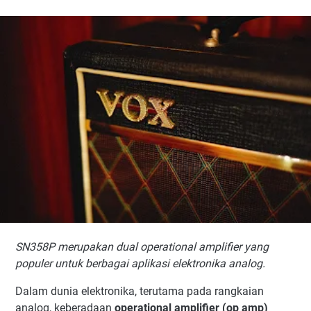
Apa Itu SN358P Dual Op Amp?
Spesifikasi SN358P Dual Op Amp
Konfigurasi Pin SN358P
Pin Op Amp A
Pin Catu Daya
Pin Op Amp B
Karakteristik Utama SN358P
1. Bekerja dengan Tegangan Tunggal
2. Konsumsi Daya Rendah
3. Input Mendekati Ground
4. Harga Ekonomis
Fungsi SN358P dalam Rangkaian Elektronik
SN358P merupakan dual operational amplifier yang
Penguat Sinyal Sensor
populer untuk berbagai aplikasi elektronika analog.
Komparator Tegangan
Dalam dunia elektronika, terutama pada rangkaian
Preamplifier Audio
analog, keberadaan
operational amplifier (op amp)