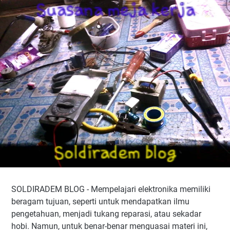
2. Memahami komponen dasar
3. Memahami simbol-simbol komponen
4. Memahami gambar skema rangkaian
5. Penggunaan AVO METER
6. Pengukuran komponen
8. Mengenal blog di dalam rangkaian
SOLDIRADEM BLOG - Mempelajari elektronika memiliki
beragam tujuan, seperti untuk mendapatkan ilmu
pengetahuan, menjadi tukang reparasi, atau sekadar
hobi. Namun, untuk benar-benar menguasai materi ini,