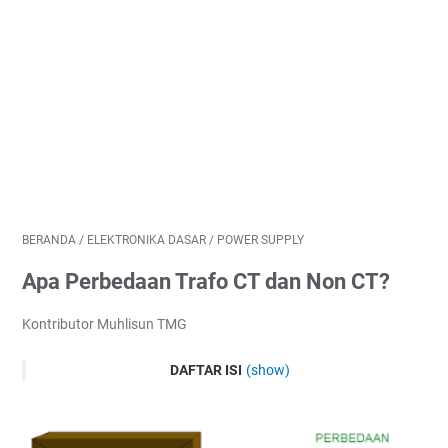
BERANDA
/
ELEKTRONIKA DASAR
/
POWER SUPPLY
Apa Perbedaan Trafo CT dan Non CT?
Kontributor Muhlisun TMG
DAFTAR ISI
(show)
Single power ( non CT)
Dual power (CT)