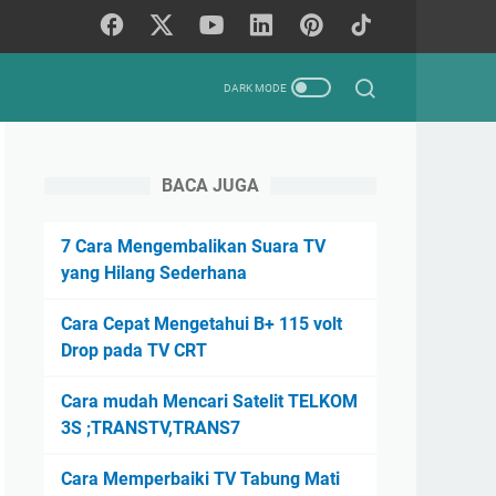
BACA JUGA
7 Cara Mengembalikan Suara TV
yang Hilang Sederhana
Cara Cepat Mengetahui B+ 115 volt
Drop pada TV CRT
Cara mudah Mencari Satelit TELKOM
3S ;TRANSTV,TRANS7
Cara Memperbaiki TV Tabung Mati