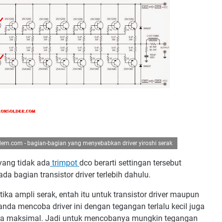
em.com - bagian-bagian yang menyebabkan driver yiroshi serak
yang tidak ada
trimpot
dco berarti settingan tersebut
a bagian transistor driver terlebih dahulu.
ika ampli serak, entah itu untuk transistor driver maupun
 anda mencoba driver ini dengan tegangan terlalu kecil juga
cara maksimal. Jadi untuk mencobanya mungkin tegangan