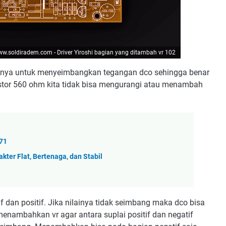
w.soldiradem.com - Driver Yiroshi bagian yang ditambah vr 102
nya untuk menyeimbangkan tegangan dco sehingga benar
istor 560 ohm kita tidak bisa mengurangi atau menambah
71
kter Flat, Bertenaga, dan Stabil
if dan positif. Jika nilainya tidak seimbang maka dco bisa
menambahkan vr agar antara suplai positif dan negatif