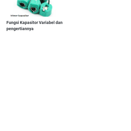
Fungsi Kapasitor Variabel dan
pengertiannya