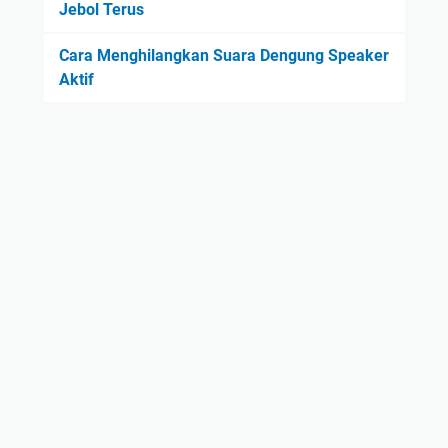
Jebol Terus
Cara Menghilangkan Suara Dengung Speaker
Aktif