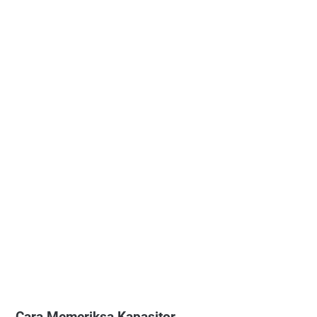
Cara Memeriksa Kapasitor