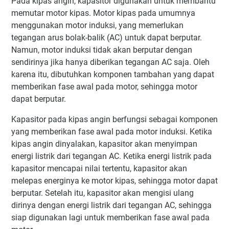
Pada kipas angin, kapasitor digunakan untuk membantu
memutar motor kipas. Motor kipas pada umumnya
menggunakan motor induksi, yang memerlukan
tegangan arus bolak-balik (AC) untuk dapat berputar.
Namun, motor induksi tidak akan berputar dengan
sendirinya jika hanya diberikan tegangan AC saja. Oleh
karena itu, dibutuhkan komponen tambahan yang dapat
memberikan fase awal pada motor, sehingga motor
dapat berputar.
Kapasitor pada kipas angin berfungsi sebagai komponen
yang memberikan fase awal pada motor induksi. Ketika
kipas angin dinyalakan, kapasitor akan menyimpan
energi listrik dari tegangan AC. Ketika energi listrik pada
kapasitor mencapai nilai tertentu, kapasitor akan
melepas energinya ke motor kipas, sehingga motor dapat
berputar. Setelah itu, kapasitor akan mengisi ulang
dirinya dengan energi listrik dari tegangan AC, sehingga
siap digunakan lagi untuk memberikan fase awal pada