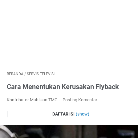
BERANDA
/
SERVIS TELEVISI
Cara Menentukan Kerusakan Flyback
Kontributor Muhlisun TMG
Posting Komentar
DAFTAR ISI
(show)
Mengenali gejala-gejala kerusakan bagian blog flyback
Bocornya kabel dan body flyback