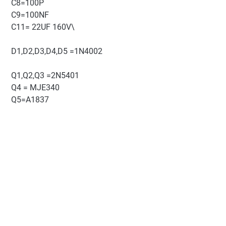
C8=100P
C9=100NF
C11= 22UF 160V\
D1,D2,D3,D4,D5 =1N4002
Q1,Q2,Q3 =2N5401
Q4 = MJE340
Q5=A1837