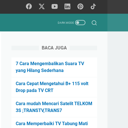
BACA JUGA
7 Cara Mengembalikan Suara TV
yang Hilang Sederhana
Cara Cepat Mengetahui B+ 115 volt
Drop pada TV CRT
Cara mudah Mencari Satelit TELKOM
3S ;TRANSTV,TRANS7
Cara Memperbaiki TV Tabung Mati