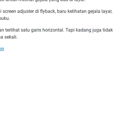
creen adjuster di flyback, baru kelihatan gejala layar,
 buku.
n terlihat satu garis horizontal. Tapi kadang juga tidak
ma sekali.
ron