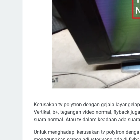
Kerusakan tv polytron dengan gejala layar gel
Vertikal, b+, tegangan video normal, flyback ju
suara normal. Atau tv dalam keadaan ada suara
Untuk menghadapi kerusakan tv polytron denga
menggunakan screen adjuster yang ada di flybac