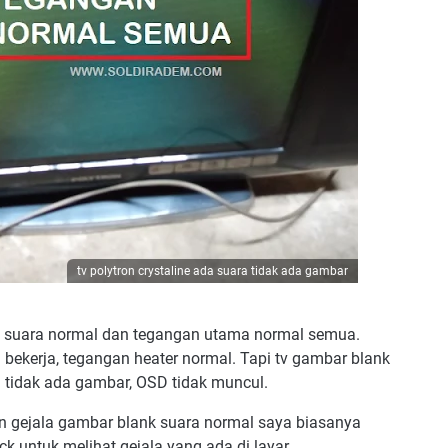
tv polytron crystaline ada suara tidak ada gambar
ap suara normal dan tegangan utama normal semua.
ga bekerja, tegangan heater normal. Tapi tv gambar blank
 tidak ada gambar, OSD tidak muncul.
n gejala gambar blank suara normal saya biasanya
k untuk melihat gejala yang ada di layar.