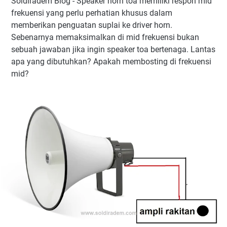
Soldiradem Blog - Speaker horn toa memiliki respon mid
Ocl 150 watt
frekuensi yang perlu perhatian khusus dalam
Safari 400 watt
memberikan penguatan suplai ke driver horn.
Ocl 504
Sebenarnya memaksimalkan di mid frekuensi bukan
sebuah jawaban jika ingin speaker toa bertenaga. Lantas
apa yang dibutuhkan? Apakah membosting di frekuensi
mid?