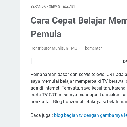
BERANDA
/
SERVIS TELEVISI
Cara Cepat Belajar Mem
Pemula
Kontributor Muhlisun TMG
1 komentar
D
Pemahaman dasar dari servis televisi CRT adal
saya memulai belajar memperbaiki TV berawal 
ada di internet. Ternyata, saya kesulitan, kare
pada TV CRT. misalnya mendapat kerusakan satu 
horizontal. Blog horizontal letaknya sebelah m
Baca juga :
blog bagian tv dengan gambarnya