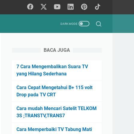
BACA JUGA
7 Cara Mengembalikan Suara TV
yang Hilang Sederhana
Cara Cepat Mengetahui B+ 115 volt
Drop pada TV CRT
Cara mudah Mencari Satelit TELKOM
3S ;TRANSTV,TRANS7
Cara Memperbaiki TV Tabung Mati