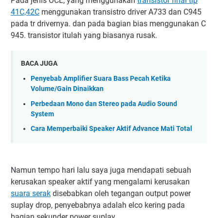
Pada jenis OCL, yang menggunakan
transistor final tip
41C,42C
menggunakan transistro driver A733 dan C945
pada tr drivernya. dan pada bagian bias menggunakan C
945. transistor itulah yang biasanya rusak.
BACA JUGA
Penyebab Amplifier Suara Bass Pecah Ketika
Volume/Gain Dinaikkan
Perbedaan Mono dan Stereo pada Audio Sound
System
Cara Memperbaiki Speaker Aktif Advance Mati Total
Namun tempo hari lalu saya juga mendapati sebuah
kerusakan speaker aktif yang mengalami kerusakan
suara serak
disebabkan oleh tegangan output power
suplay drop, penyebabnya adalah elco kering pada
bagian sekunder power suplay.