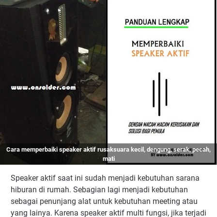
1. Cara Memperbaiki Speaker aktif mati total
2. Memperbaiki Speaker aktif suara putus-putus
3. Cara Memperbaiki Speaker aktif hanya dengung
4. Cara Memperbaiki Speaker aktif serak
Transistor Final C4465 dan a 1695
Transistor driver
Soket input
Resistor kapur
Relay
5. Cara memperbaiki Speaker aktif suara kecil
Bab 2. Bagaimana jika ternyata Speaker Aktif anda tidak
Cara memperbaiki speaker aktif rusak
suara kecil, dengung, serak, pecah,
menggunakan transistor?
mati
6. Memperbaiki kerusakan speaker aktif paling parah
Speaker aktif saat ini sudah menjadi kebutuhan sarana
hiburan di rumah. Sebagian lagi menjadi kebutuhan
sebagai penunjang alat untuk kebutuhan meeting atau
yang lainya. Karena speaker aktif multi fungsi, jika terjadi