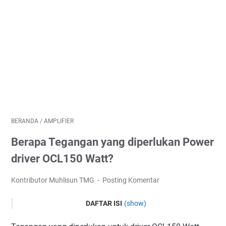
BERANDA
/
AMPLIFIER
Berapa Tegangan yang diperlukan Power
driver OCL150 Watt?
Kontributor Muhlisun TMG
Posting Komentar
DAFTAR ISI
(show)
Kenapa amplifier ocl 150 watt setereo serak sebelah?